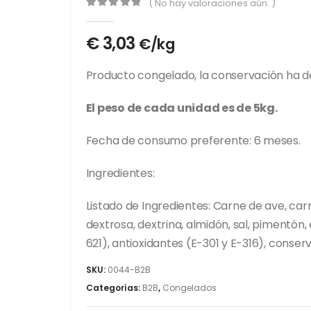
( No hay valoraciones aún. )
0
out of 5
€
3,03
€/kg
Producto congelado, la conservación ha d
El peso de cada unidad es de 5kg.
Fecha de consumo preferente: 6 meses.
Ingredientes:
Listado de Ingredientes: Carne de ave, car
dextrosa, dextrina, almidón, sal, pimentón
621), antioxidantes (E-301 y E-316), conser
SKU:
0044-B2B
Categorías:
B2B
,
Congelados