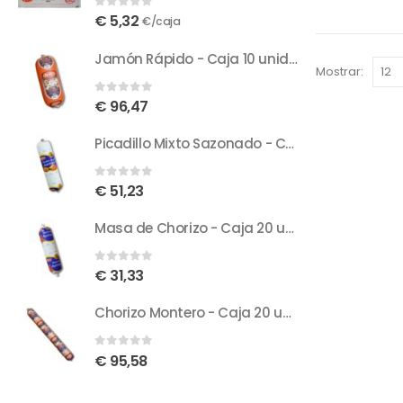
0
out of 5
€
5,32
€/caja
Jamón Rápido - Caja 10 unidades, 20 Kg - 2 Kg/unidad
Mostrar:
0
out of 5
€
96,47
Picadillo Mixto Sazonado - Caja 13 unidades, 15,6 Kg - 1.20 Kg/unidad
0
out of 5
€
51,23
Masa de Chorizo - Caja 20 unidades, 8 Kg - 400 g/unidad
0
out of 5
€
31,33
Chorizo Montero - Caja 20 unidades, 20-20.4 Kg - 1 Kg aprox./unidad
0
out of 5
€
95,58