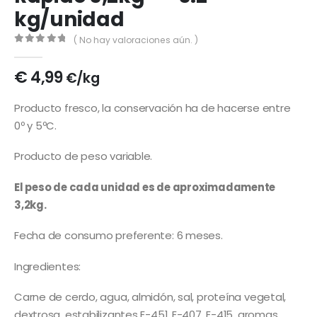
kg/unidad
( No hay valoraciones aún. )
0
out of 5
€
4,99
€/kg
Producto fresco, la conservación ha de hacerse entre
0º y 5ºC.
Producto de peso variable.
El peso de cada unidad es de aproximadamente
3,2kg.
Fecha de consumo preferente: 6 meses.
Ingredientes:
Carne de cerdo, agua, almidón, sal, proteína vegetal,
dextrosa, estabilizantes E-451, E-407, E-415, aromas,