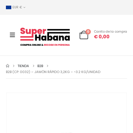
EUR €
0
Carrito de la compra
€
0,00
TIENDA
B2B
B2B (CP: 0032) – JAMÓN RÁPIDO 3,2KG – ~3.2 KG/UNIDAD