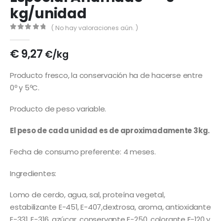
kg/unidad
( No hay valoraciones aún. )
0
out of 5
€
9,27
€/kg
Producto fresco, la conservación ha de hacerse entre
0º y 5ºC.
Producto de peso variable.
El peso de cada unidad es de aproximadamente 3kg.
Fecha de consumo preferente: 4 meses.
Ingredientes:
Lomo de cerdo, agua, sal, proteína vegetal,
estabilizante E-451, E-407,dextrosa, aroma, antioxidante
E-331, E-316, azúcar, conservante E-250, colorante E-120 y