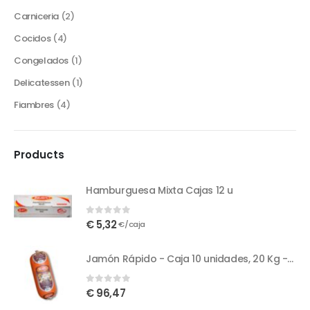
Carniceria
(2)
Cocidos
(4)
Congelados
(1)
Delicatessen
(1)
Fiambres
(4)
Products
Hamburguesa Mixta Cajas 12 u
0
out of 5
€
5,32
€/caja
Jamón Rápido - Caja 10 unidades, 20 Kg - 2 Kg/unidad
0
out of 5
€
96,47