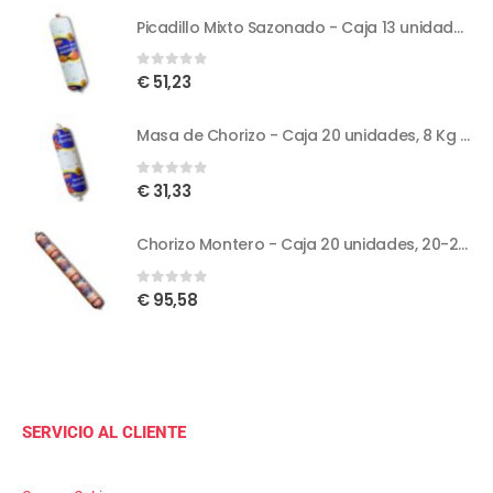
Picadillo Mixto Sazonado - Caja 13 unidades, 15,6 Kg - 1.20 Kg/unidad
0
out of 5
€
51,23
Masa de Chorizo - Caja 20 unidades, 8 Kg - 400 g/unidad
0
out of 5
€
31,33
Chorizo Montero - Caja 20 unidades, 20-20.4 Kg - 1 Kg aprox./unidad
0
out of 5
€
95,58
SERVICIO AL CLIENTE