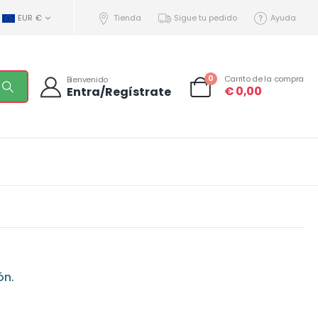
EUR €
Tienda
Sigue tu pedido
Ayuda
0
Carrito de la compra
Bienvenido
€
0,00
Entra/Regístrate
ón.