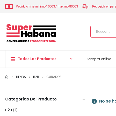
Pedido online mínimo 1000$ / máximo 8000$
Recogida en per
Todos Los Productos
Compra online
TIENDA
B2B
CURADOS
Categorías Del Producto
No se h
B2B
(1)