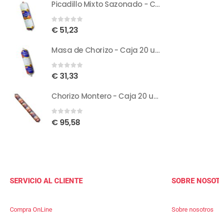
Picadillo Mixto Sazonado - Caja 13 unidades, 15,6 Kg - 1.20 Kg/unidad
0
out of 5
€
51,23
Masa de Chorizo - Caja 20 unidades, 8 Kg - 400 g/unidad
0
out of 5
€
31,33
Chorizo Montero - Caja 20 unidades, 20-20.4 Kg - 1 Kg aprox./unidad
0
out of 5
€
95,58
SERVICIO AL CLIENTE
SOBRE NOSO
Compra OnLine
Sobre nosotros