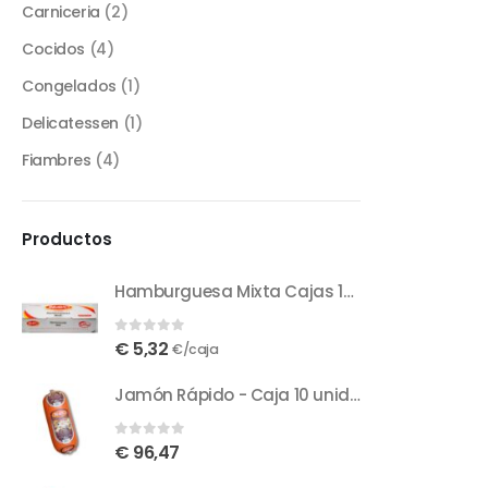
Carniceria
(2)
Cocidos
(4)
Congelados
(1)
Delicatessen
(1)
Fiambres
(4)
Productos
Hamburguesa Mixta Cajas 12 u
0
out of 5
€
5,32
€/caja
Jamón Rápido - Caja 10 unidades, 20 Kg - 2 Kg/unidad
0
out of 5
€
96,47